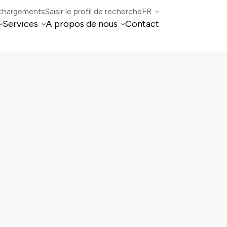
chargements
Saisir le profil de recherche
FR
Services
A propos de nous
Contact
IT
Gestion immobilière
Qui sommes-nous
DE
EN
Intermédiation immobilière
Conseil aux entreprises et Conseil fiscal