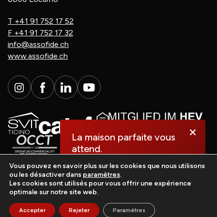
T
+41 91 752 17 52
F
+41 91 752 17 32
info@assofide.ch
www.assofide.ch
×
La maison parfaite vous
attend.
Vous pouvez en savoir plus sur les cookies que nous utilisons
ou les désactiver dans
paramètres
.
Découvrez-la dès
Les cookies sont utilisés pour vous offrir une expérience
maintenant!
optimale sur notre site web.
casasoft.ch
© All rights reserved.
Accepter
Rejeter
Paramètres
Impressum
Mention juridique