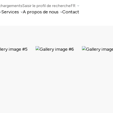
chargements
Saisir le profil de recherche
FR
Services
A propos de nous
Contact
IT
Gestion immobilière
Qui sommes-nous
DE
EN
Intermédiation immobilière
Conseil aux entreprises et Conseil fiscal