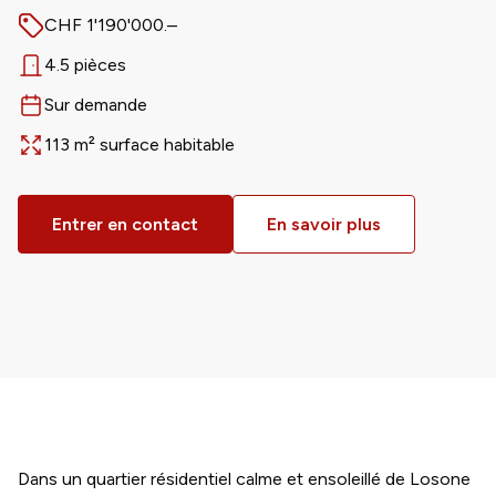
CHF 1'190'000.–
Prix
4.5 pièces
Nombre de pièces
Sur demande
Disponible dès
113 m² surface habitable
Surface
Entrer en contact
En savoir plus
Dans un quartier résidentiel calme et ensoleillé de Losone