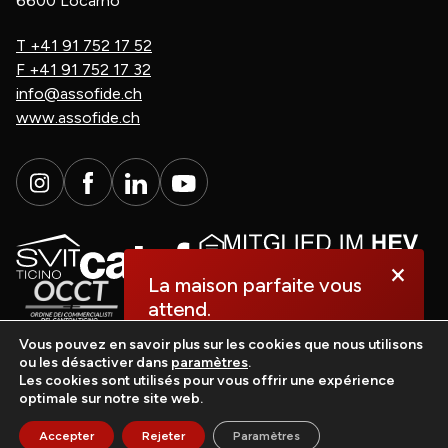
6600 Locarno
T
+41 91 752 17 52
F
+41 91 752 17 32
info@assofide.ch
www.assofide.ch
×
La maison parfaite vous
attend.
Vous pouvez en savoir plus sur les cookies que nous utilisons
ou les désactiver dans
paramètres
.
Découvrez-la dès
Les cookies sont utilisés pour vous offrir une expérience
maintenant!
optimale sur notre site web.
casasoft.ch
© All rights reserved.
Accepter
Rejeter
Paramètres