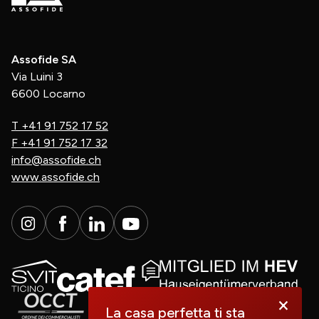
Assofide SA
Via Luini 3
6600 Locarno
T
+41 91 752 17 52
F
+41 91 752 17 32
info@assofide.ch
www.assofide.ch
×
La casa perfetta ti sta