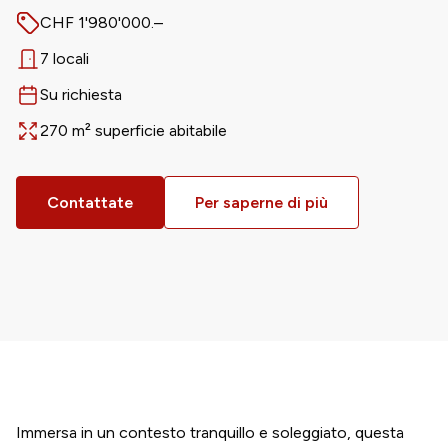
CHF 1'980'000.–
Prezzo
7 locali
Numero di locali
Su richiesta
Disponibile da
270 m² superficie abitabile
Surface
Contattate
Per saperne di più
Immersa in un contesto tranquillo e soleggiato, questa