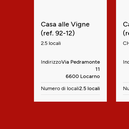
Casa alle Vigne
C
(ref. 92-12)
(r
2.5 locali
CH
Indirizzo
Via Pedramonte
In
11
6600 Locarno
Numero di locali
2.5 locali
Nu