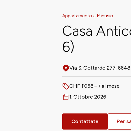
Appartamento a Minusio
Casa Antic
6)
Via S. Gottardo 277, 6648
Adresse
CHF 1'058.– / al mese
Prezzo
1. Ottobre 2026
Disponibile da
Contattate
Per s