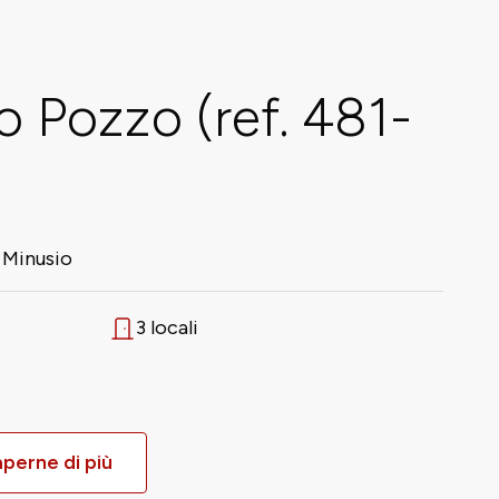
o Pozzo (ref. 481-
 Minusio
3 locali
Numero di locali
aperne di più