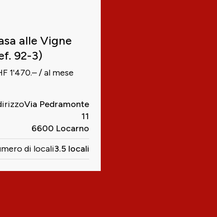
asa alle Vigne
ef. 92-3)
F 1'470.– / al mese
dirizzo
Via Pedramonte
11
6600 Locarno
mero di locali
3.5 locali