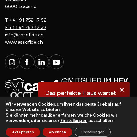
6600 Locarno
T
+41 91 752 17 52
F
+41 91 752 17 32
info@assofide.ch
www.assofide.ch
×
Das perfekte Haus wartet
auf Sie.
Wir verwenden Cookies, um Ihnen das beste Erlebnis auf
unserer Website zu bieten.
Sie können mehr darüber erfahren, welche Cookies wir
Entdecken Sie es jetzt!
verwenden, oder sie unter
Einstellungen
ausschalten.
casasoft.ch
© All rights reserved.
Akzeptieren
Ablehnen
Einstellungen