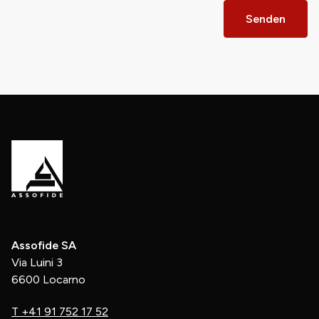
Senden
Assofide SA
Via Luini 3
6600 Locarno
T
+41 91 752 17 52