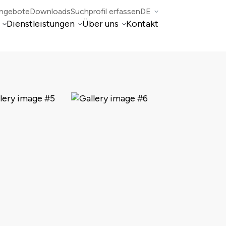
angebote
Downloads
Suchprofil erfassen
DE
Dienstleistungen
Über uns
Kontakt
IT
Verwaltungen von Immobilien
FR
EN
 Mogno
Nolli fiduciaria
Unternehmensberatung und Steuerberatung