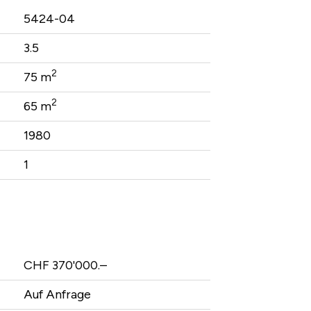
5424-04
3.5
2
75 m
2
65 m
1980
1
CHF 370'000.–
Auf Anfrage