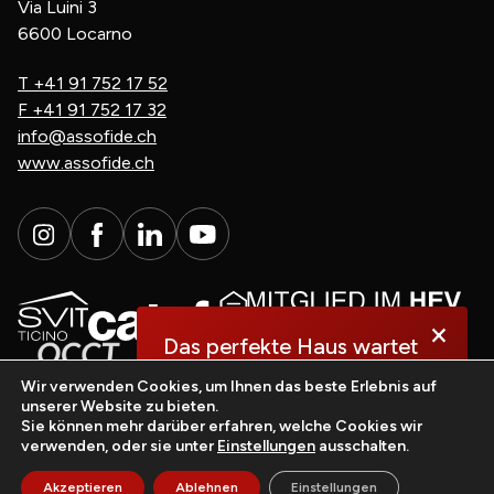
Via Luini 3
6600 Locarno
T
+41 91 752 17 52
F
+41 91 752 17 32
info@assofide.ch
www.assofide.ch
×
Das perfekte Haus wartet
auf Sie.
Wir verwenden Cookies, um Ihnen das beste Erlebnis auf
unserer Website zu bieten.
Sie können mehr darüber erfahren, welche Cookies wir
Entdecken Sie es jetzt!
verwenden, oder sie unter
Einstellungen
ausschalten.
casasoft.ch
© All rights reserved.
Akzeptieren
Ablehnen
Einstellungen