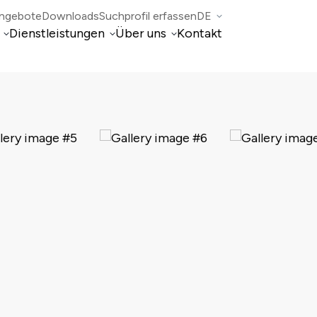
angebote
Downloads
Suchprofil erfassen
DE
Dienstleistungen
Über uns
Kontakt
IT
Verwaltungen von Immobilien
FR
EN
 Mogno
Nolli fiduciaria
Unternehmensberatung und Steuerberatung