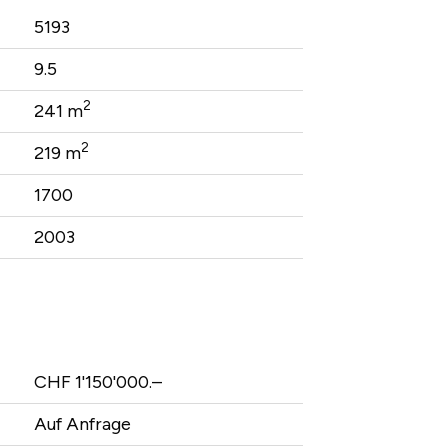
5193
9.5
2
241 m
2
219 m
1700
2003
CHF 1'150'000.–
Auf Anfrage