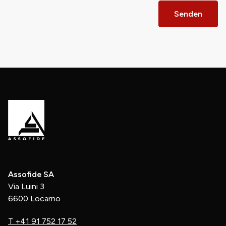
Senden
Assofide SA
Via Luini 3
6600 Locarno
T
+41 91 752 17 52